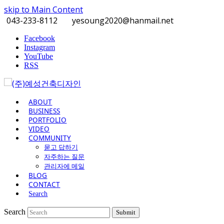
skip to Main Content
043-233-8112
yesoung2020@hanmail.net
Facebook
Instagram
YouTube
RSS
ABOUT
BUSINESS
PORTFOLIO
VIDEO
COMMUNITY
묻고 답하기
자주하는 질문
관리자에 메일
BLOG
CONTACT
Search
Search
Submit