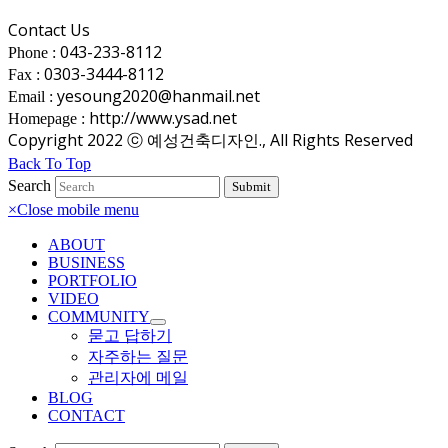
Contact Us
043-233-8112
Phone :
0303-3444-8112
Fax :
yesoung2020@hanmail.net
Email :
http://www.ysad.net
Homepage :
Copyright 2022 ⓒ 예성건축디자인., All Rights Reserved
Back To Top
Search
Submit
×
Close mobile menu
ABOUT
BUSINESS
PORTFOLIO
VIDEO
COMMUNITY
묻고 답하기
자주하는 질문
관리자에 메일
BLOG
CONTACT