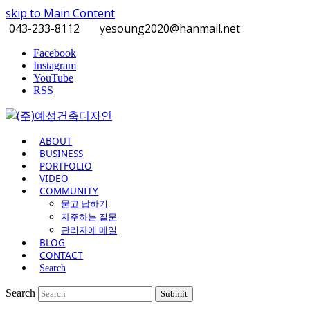
skip to Main Content
043-233-8112
yesoung2020@hanmail.net
Facebook
Instagram
YouTube
RSS
ABOUT
BUSINESS
PORTFOLIO
VIDEO
COMMUNITY
묻고 답하기
자주하는 질문
관리자에 메일
BLOG
CONTACT
Search
Search
Submit