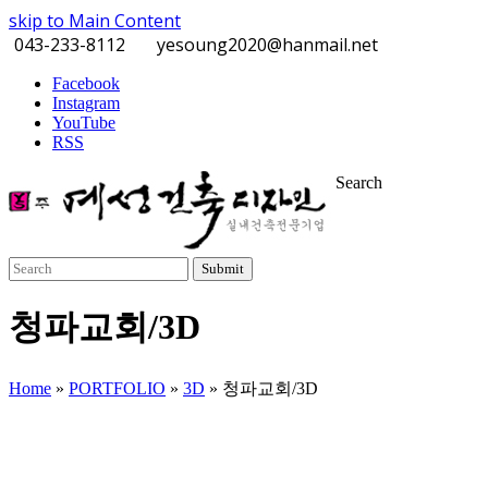
skip to Main Content
043-233-8112
yesoung2020@hanmail.net
Facebook
Instagram
YouTube
RSS
Search
Submit
청파교회/3D
Home
»
PORTFOLIO
»
3D
»
청파교회/3D