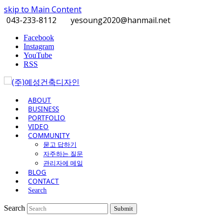
skip to Main Content
043-233-8112
yesoung2020@hanmail.net
Facebook
Instagram
YouTube
RSS
ABOUT
BUSINESS
PORTFOLIO
VIDEO
COMMUNITY
묻고 답하기
자주하는 질문
관리자에 메일
BLOG
CONTACT
Search
Search
Submit