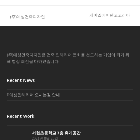
케이엘에이텐코코리아
(주)예성건축디자인
next
previous
post:
post:
(주)예성건축디자인은 건축,인테리어 문화를 선도하는 기업이 되기 위
해 항상 최선을 다하겠습니다.
Recent News
예성인테리어 오시는길 안내
Recent Work
서현초등학교 3층 휴게공간
2021년 8월 25일