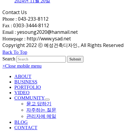
2024년 11월 20일
Contact Us
043-233-8112
Phone :
0303-3444-8112
Fax :
yesoung2020@hanmail.net
Email :
http://www.ysad.net
Homepage :
Copyright 2022 ⓒ 예성건축디자인., All Rights Reserved
Back To Top
Search
Submit
×
Close mobile menu
ABOUT
BUSINESS
PORTFOLIO
VIDEO
COMMUNITY
묻고 답하기
자주하는 질문
관리자에 메일
BLOG
CONTACT