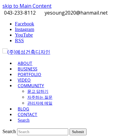
skip to Main Content
043-233-8112
yesoung2020@hanmail.net
Facebook
Instagram
YouTube
RSS
ABOUT
BUSINESS
PORTFOLIO
VIDEO
COMMUNITY
묻고 답하기
자주하는 질문
관리자에 메일
BLOG
CONTACT
Search
Search
Submit