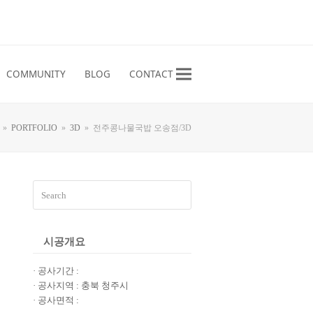
Facebook
Instagram
YouTube
RSS
COMMUNITY
BLOG
CONTACT
»
PORTFOLIO
»
3D
»
전주콩나물국밥 오송점/3D
Search
Submit
시공개요
· 공사기간 :
· 공사지역 : 충북 청주시
· 공사면적 :