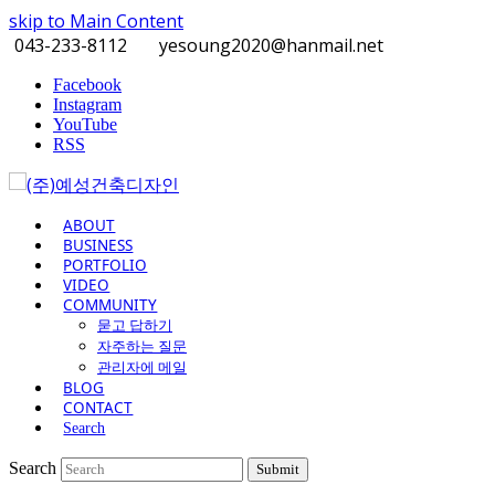
skip to Main Content
043-233-8112
yesoung2020@hanmail.net
Facebook
Instagram
YouTube
RSS
ABOUT
BUSINESS
PORTFOLIO
VIDEO
COMMUNITY
묻고 답하기
자주하는 질문
관리자에 메일
BLOG
CONTACT
Search
Search
Submit