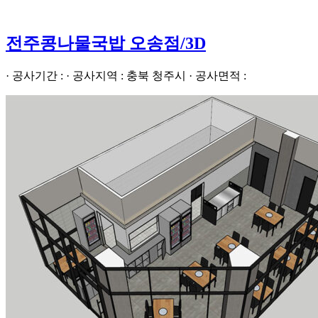
전주콩나물국밥 오송점/3D
· 공사기간 : · 공사지역 : 충북 청주시 · 공사면적 :