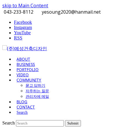
skip to Main Content
043-233-8112
yesoung2020@hanmail.net
Facebook
Instagram
YouTube
RSS
ABOUT
BUSINESS
PORTFOLIO
VIDEO
COMMUNITY
묻고 답하기
자주하는 질문
관리자에 메일
BLOG
CONTACT
Search
Search
Submit